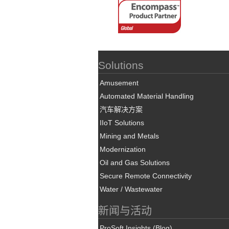
Solutions
Amusement
Automated Material Handling
汽车解决方案
IIoT Solutions
Mining and Metals
Modernization
Oil and Gas Solutions
Secure Remote Connectivity
Water / Wastewater
新闻与活动
ProSoft Insights (Blog)