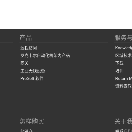
产品
服务
远程访问
Knowled
罗克韦尔自动化机架内产品
区域技术
网关
下载
工业无线设备
培训
ProSoft 软件
Return Ma
资料索取
怎样购买
关于
经销商
联系我们