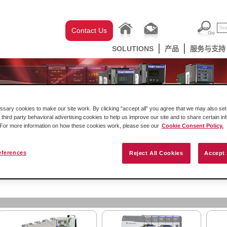
Contact Us
SOLUTIONS
产品
服务与支持
ary cookies to make our site work. By clicking “accept all” you agree that we may also set 
 third party behavioral advertising cookies to help us improve our site and to share certain in
. For more information on how these cookies work, please see our
Cookie Consent Policy.
eferences
Reject All Cookies
Accept 
克韦尔自动化机架内产品
网关
工业无线设