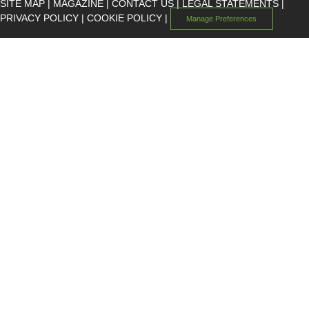
SITE MAP
|
MAGAZINE
|
CONTACT US
|
LEGAL STATEMENTS
|
PRIVACY POLICY
|
COOKIE POLICY
|
Manage Preferences