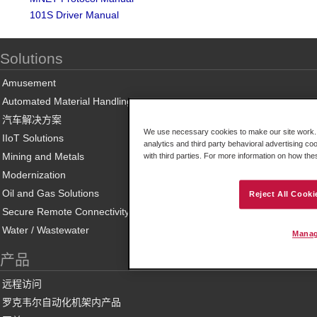
101S Driver Manual
Solutions
Amusement
Automated Material Handling
汽车解决方案
We use necessary cookies to make our site work. B
IIoT Solutions
analytics and third party behavioral advertising co
Mining and Metals
with third parties. For more information on how th
Modernization
Oil and Gas Solutions
Reject All Cooki
Secure Remote Connectivity
Water / Wastewater
Manag
产品
远程访问
罗克韦尔自动化机架内产品