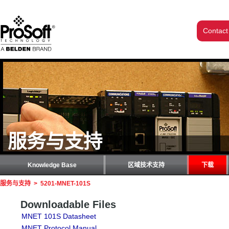
Contact
服务与支持
Knowledge Base
区域技术支持
下载
服务与支持
>
5201-MNET-101S
Downloadable Files
MNET 101S Datasheet
MNET Protocol Manual